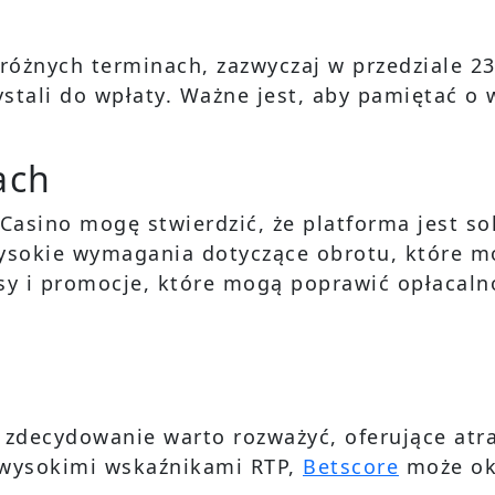
 różnych terminach, zazwyczaj w przedziale 
tali do wpłaty. Ważne jest, aby pamiętać o 
ach
Casino mogę stwierdzić, że platforma jest so
ysokie wymagania dotyczące obrotu, które mo
y i promocje, które mogą poprawić opłacalno
 zdecydowanie warto rozważyć, oferujące atra
i wysokimi wskaźnikami RTP,
Betscore
może oka