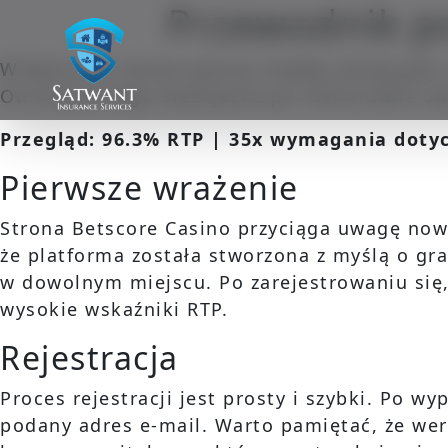
Przewodnik po
W Betscore Casino gracze znajdą szereg gier
Od klasycznego blackjacka po różnorodne odm
Przegląd: 96.3% RTP | 35x wymagania dotycz
Pierwsze wrażenie
Strona Betscore Casino przyciąga uwagę no
że platforma została stworzona z myślą o g
w dowolnym miejscu. Po zarejestrowaniu się,
wysokie wskaźniki RTP.
Rejestracja
Proces rejestracji jest prosty i szybki. Po
podany adres e-mail. Warto pamiętać, że wer