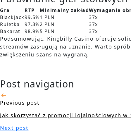
Gra
RTP
Minimalny zakład
Wymagania ob
Blackjack
99.5%
1 PLN
37x
Ruletka
97.3%
2 PLN
37x
Bakarat
98.9%
5 PLN
37x
Podsumowując, Kingbilly Casino oferuje soli
streamów zasługują na uznanie. Warto sprób
zwiększeniu szans na wygraną.
Post navigation
Previous post
Jak skorzystać z promocji lojalnościowych w 
Next post