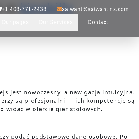
we w
kingbilly
+1 408-771-2438
satwant@satwantins.com
Our pages
Our Services
Contact
js jest nowoczesny, a nawigacja intuicyjna.
lerzy są profesjonalni — ich kompetencje są
co widać w ofercie gier stołowych.
 należy podać podstawowe dane osobowe. Po