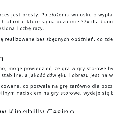
roces jest prosty. Po złożeniu wniosku o wypł
h obrotu, które są na poziomie 37x dla bonu
śloną liczbę razy.
są realizowane bez zbędnych opóźnień, co z
h
no, mogę powiedzieć, że gra w gry stołowe by
 stabilne, a jakość dźwięku i obrazu jest na
nicowane, co pozwala na grę zarówno dla pocz
o silnym naciskiem na gry stołowe, wydaje się
w Kingbilly Casino