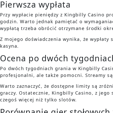
Pierwsza wypłata
Przy wypłacie pieniędzy z Kingbilly Casino p
godzin. Warto jednak pamiętać o wymaganiac
wypłatą trzeba obrócić otrzymane środki okre
Z mojego doświadczenia wynika, że wypłaty 
kasyna.
Ocena po dwóch tygodniac
Po dwóch tygodniach grania w Kingbilly Casi
profesjonalni, ale także pomocni. Streamy są
Warto zaznaczyć, że dostępne limity są zróż
graczy. Ostatecznie, Kingbilly Casino, z jeg
czegoś więcej niż tylko slotów.
Porównanie gier stołowych 