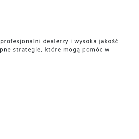
profesjonalni dealerzy i wysoka jakość
ępne strategie, które mogą pomóc w