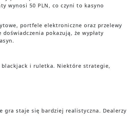
y wynosi 50 PLN, co czyni to kasyno
ytowe, portfele elektroniczne oraz przelewy
e doświadczenia pokazują, że wypłaty
asyn.
blackjack i ruletka. Niektóre strategie,
gra staje się bardziej realistyczna. Dealerzy