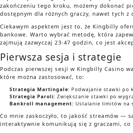
zakończeniu tego kroku, możemy dokonać pie
dostępnym dla różnych graczy, nawet tych z
Ciekawym aspektem jest to, że Kingbilly ofer
bankowe. Warto wybrać metodę, która zapewn
zajmują zazwyczaj 23-47 godzin, co jest ak
Pierwsza sesja i strategie
Podczas pierwszej sesji w Kingbilly Casino wa
które można zastosować, to:
Strategia Martingale
: Podwajanie stawki po 
Strategia Paroli
: Zwiększanie stawki po wygr
Bankroll management
: Ustalanie limitów na
Co mnie zaskoczyło, to jakość streamów — są o
interaktywnie komunikują się z graczami, co