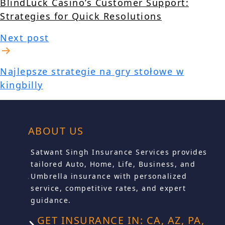
BlindLuck Casino’s Customer Support:
Strategies for Quick Resolutions
Next post
Najlepsze strategie na gry stołowe w
kingbilly
ABOUT US
Satwant Singh Insurance Services provides
tailored Auto, Home, Life, Business, and
Umbrella insurance with personalized
service, competitive rates, and expert
guidance.
GET INSURANCE IN: CA, AZ, PA,