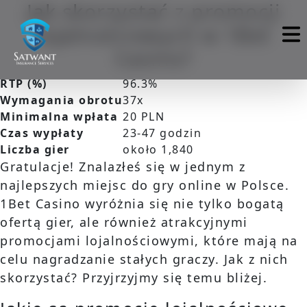
Jak skorzystać z promocji
lojalnościowych w 1Bet
Casino?
RTP (%)
96.3%
Wymagania obrotu
37x
Minimalna wpłata
20 PLN
Czas wypłaty
23-47 godzin
Liczba gier
około 1,840
Gratulacje! Znalazłeś się w jednym z
najlepszych miejsc do gry online w Polsce.
1Bet Casino wyróżnia się nie tylko bogatą
ofertą gier, ale również atrakcyjnymi
promocjami lojalnościowymi, które mają na
celu nagradzanie stałych graczy. Jak z nich
skorzystać? Przyjrzyjmy się temu bliżej.