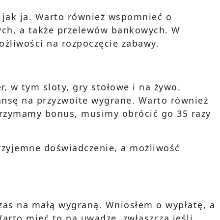
e jak ja. Warto również wspomnieć o
nych, a także przelewów bankowych. W
żliwości na rozpoczęcie zabawy.
, w tym sloty, gry stołowe i na żywo.
zansę na przyzwoite wygrane. Warto również
otrzymamy bonus, musimy obrócić go 35 razy
przyjemne doświadczenie, a możliwość
czas na małą wygraną. Wniosłem o wypłatę, a
arto mieć to na uwadze, zwłaszcza jeśli