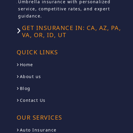
Umbrella insurance with personalized
service, competitive rates, and expert
guidance.
GET INSURANCE IN: CA, AZ, PA,
VA, OR, ID, UT
QUICK LINKS
Home
About us
Blog
Contact Us
OUR SERVICES
Auto Insurance