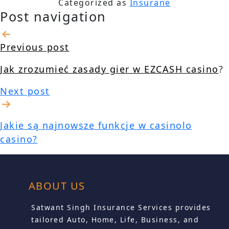
Categorized as
Insurane
Post navigation
Previous post
Jak zrozumieć zasady gier w
EZCASH casino
?
Next post
Jakie są najnowsze funkcje w casinolo
casino?
ABOUT US
Satwant Singh Insurance Services provides
tailored Auto, Home, Life, Business, and