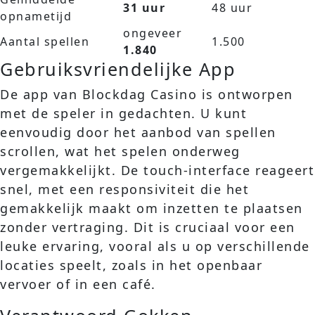
31 uur
48 uur
opnametijd
ongeveer
Aantal spellen
1.500
1.840
Gebruiksvriendelijke App
De app van Blockdag Casino is ontworpen
met de speler in gedachten. U kunt
eenvoudig door het aanbod van spellen
scrollen, wat het spelen onderweg
vergemakkelijkt. De touch-interface reageert
snel, met een responsiviteit die het
gemakkelijk maakt om inzetten te plaatsen
zonder vertraging. Dit is cruciaal voor een
leuke ervaring, vooral als u op verschillende
locaties speelt, zoals in het openbaar
vervoer of in een café.