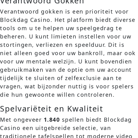
Verantwoord Gokken
Verantwoord gokken is een prioriteit voor
Blockdag Casino. Het platform biedt diverse
tools om u te helpen uw speelgedrag te
beheren. U kunt limieten instellen voor uw
stortingen, verliezen en speelduur. Dit is
niet alleen goed voor uw bankroll, maar ook
voor uw mentale welzijn. U kunt bovendien
gebruikmaken van de optie om uw account
tijdelijk te sluiten of zelfexclusie aan te
vragen, wat bijzonder nuttig is voor spelers
die hun gewoonte willen controleren.
Spelvariëteit en Kwaliteit
Met ongeveer
1.840
spellen biedt Blockdag
Casino een uitgebreide selectie, van
traditionele tafelspellen tot moderne video