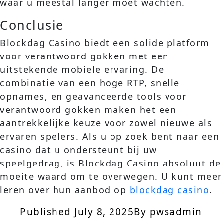
waar u meestal langer moet wachten.
Conclusie
Blockdag Casino biedt een solide platform
voor verantwoord gokken met een
uitstekende mobiele ervaring. De
combinatie van een hoge RTP, snelle
opnames, en geavanceerde tools voor
verantwoord gokken maken het een
aantrekkelijke keuze voor zowel nieuwe als
ervaren spelers. Als u op zoek bent naar een
casino dat u ondersteunt bij uw
speelgedrag, is Blockdag Casino absoluut de
moeite waard om te overwegen. U kunt meer
leren over hun aanbod op
blockdag casino
.
Published
July 8, 2025
By
pwsadmin