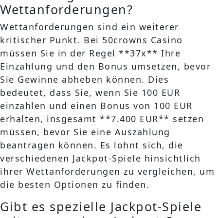
Wettanforderungen?
Wettanforderungen sind ein weiterer
kritischer Punkt. Bei 50crowns Casino
müssen Sie in der Regel **37x** Ihre
Einzahlung und den Bonus umsetzen, bevor
Sie Gewinne abheben können. Dies
bedeutet, dass Sie, wenn Sie 100 EUR
einzahlen und einen Bonus von 100 EUR
erhalten, insgesamt **7.400 EUR** setzen
müssen, bevor Sie eine Auszahlung
beantragen können. Es lohnt sich, die
verschiedenen Jackpot-Spiele hinsichtlich
ihrer Wettanforderungen zu vergleichen, um
die besten Optionen zu finden.
Gibt es spezielle Jackpot-Spiele