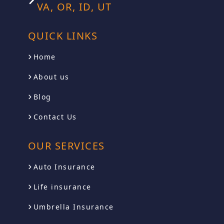
VA, OR, ID, UT
QUICK LINKS
Home
About us
Blog
Contact Us
OUR SERVICES
Auto Insurance
Life insurance
Umbrella Insurance