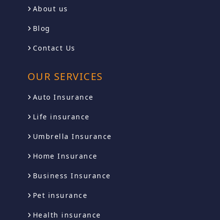
About us
Blog
Contact Us
OUR SERVICES
Auto Insurance
Life insurance
Umbrella Insurance
Home Insurance
Business Insurance
Pet insurance
Health insurance