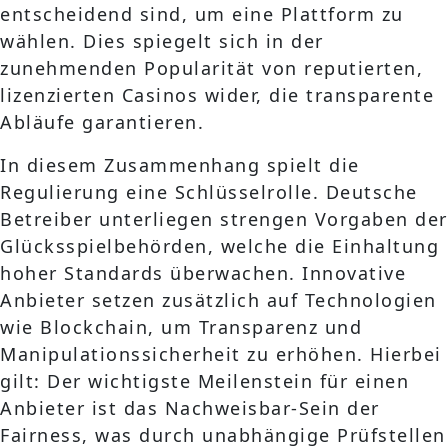
entscheidend sind, um eine Plattform zu
wählen. Dies spiegelt sich in der
zunehmenden Popularität von reputierten,
lizenzierten Casinos wider, die transparente
Abläufe garantieren.
In diesem Zusammenhang spielt die
Regulierung eine Schlüsselrolle. Deutsche
Betreiber unterliegen strengen Vorgaben der
Glücksspielbehörden, welche die Einhaltung
hoher Standards überwachen. Innovative
Anbieter setzen zusätzlich auf Technologien
wie Blockchain, um Transparenz und
Manipulationssicherheit zu erhöhen. Hierbei
gilt: Der wichtigste Meilenstein für einen
Anbieter ist das Nachweisbar-Sein der
Fairness, was durch unabhängige Prüfstellen