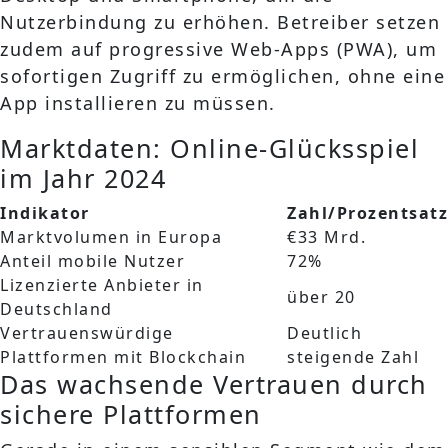
Nutzerbindung zu erhöhen. Betreiber setzen
zudem auf progressive Web-Apps (PWA), um
sofortigen Zugriff zu ermöglichen, ohne eine
App installieren zu müssen.
Marktdaten: Online-Glücksspiel
im Jahr 2024
Indikator
Zahl/Prozentsatz
Marktvolumen in Europa
€33 Mrd.
Anteil mobile Nutzer
72%
Lizenzierte Anbieter in
über 20
Deutschland
Vertrauenswürdige
Deutlich
Plattformen mit Blockchain
steigende Zahl
Das wachsende Vertrauen durch
sichere Plattformen