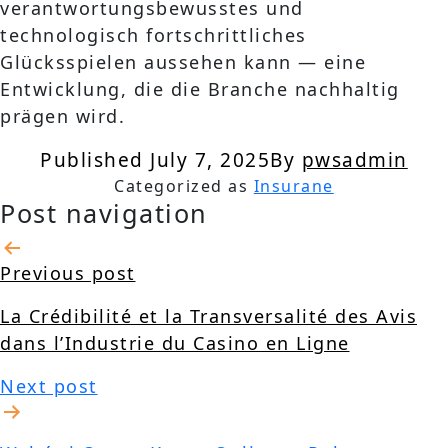
verantwortungsbewusstes und
technologisch fortschrittliches
Glücksspielen aussehen kann — eine
Entwicklung, die die Branche nachhaltig
prägen wird.
Published
July 7, 2025
By
pwsadmin
Categorized as
Insurane
Post navigation
Previous post
La Crédibilité et la Transversalité des Avis
dans l’Industrie du Casino en Ligne
Next post