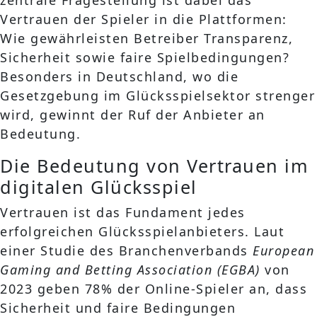
zentrale Fragestellung ist dabei das
Vertrauen der Spieler in die Plattformen:
Wie gewährleisten Betreiber Transparenz,
Sicherheit sowie faire Spielbedingungen?
Besonders in Deutschland, wo die
Gesetzgebung im Glücksspielsektor strenger
wird, gewinnt der Ruf der Anbieter an
Bedeutung.
Die Bedeutung von Vertrauen im
digitalen Glücksspiel
Vertrauen ist das Fundament jedes
erfolgreichen Glücksspielanbieters. Laut
einer Studie des Branchenverbands
European
Gaming and Betting Association (EGBA)
von
2023 geben 78% der Online-Spieler an, dass
Sicherheit und faire Bedingungen