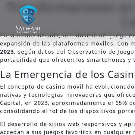
Transformaciones en 
Ca
En la última década, la industria del juego 
expansión de las plataformas móviles. Con 
2023
, según datos del Observatorio de Juego
portabilidad que ofrecen los smartphones y t
La Emergencia de los Casino
El concepto de
casino móvil
ha evolucionado 
nativas y tecnologías innovadoras que ofrec
Capital, en 2023, aproximadamente el 65% de
consolidando el rol de los dispositivos portá
El desarrollo de sitios web responsivos y a
accedan a sus juegos favoritos en cualquie