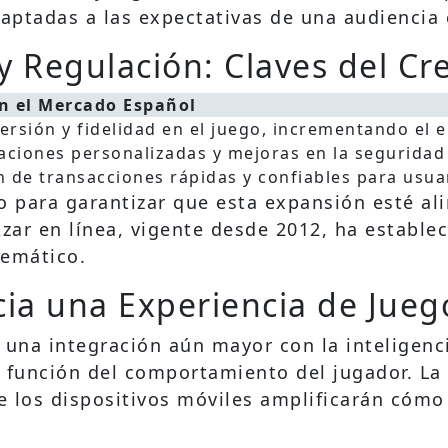
aptadas a las expectativas de una audiencia
y Regulación: Claves del Cr
n el Mercado Español
rsión y fidelidad en el juego, incrementando el 
ciones personalizadas y mejoras en la seguridad
ón de transacciones rápidas y confiables para us
 para garantizar que esta expansión esté al
Azar en línea, vigente desde 2012, ha estable
lemático.
cia una Experiencia de Jue
una integración aún mayor con la inteligencia
en función del comportamiento del jugador. L
e los dispositivos móviles amplificarán cómo