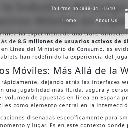
la Industria del Juego:
Toll-free no.:888-341-1640
sinos Móviles en Esp
Home
About Us
en línea ha experimentado una transformación
más de
8.5 millones de usuarios activos de d
 en Línea del Ministerio de Consumo, es evid
ablets han redefinido la experiencia del jug
s Móviles: Más Allá de la W
rápidamente, dejando atrás las interfaces we
en una jugabilidad más fluida, segura y pers
l volumen de apuestas en línea en España pr
tiles como elemento central en la intersecció
plicaciones diseñadas específicamente para s
r momento y lugar. Es en este contexto dond