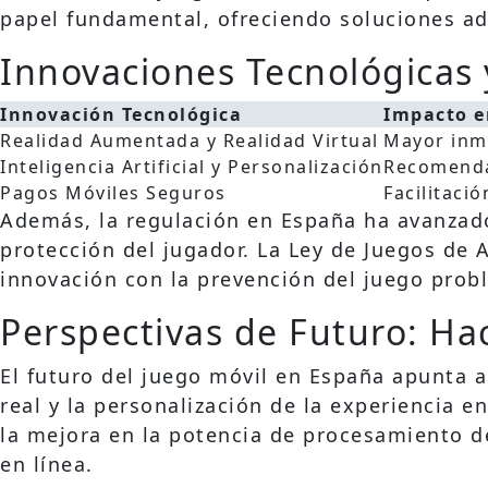
papel fundamental, ofreciendo soluciones ad
Innovaciones Tecnológicas 
Innovación Tecnológica
Impacto e
Realidad Aumentada y Realidad Virtual
Mayor inme
Inteligencia Artificial y Personalización
Recomenda
Pagos Móviles Seguros
Facilitaci
Además, la regulación en España ha avanzado
protección del jugador. La Ley de Juegos de 
innovación con la prevención del juego prob
Perspectivas de Futuro: Ha
El futuro del juego móvil en España apunta a 
real y la personalización de la experiencia 
la mejora en la potencia de procesamiento d
en línea.