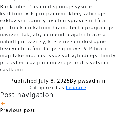
Bankonbet Casino disponuje vysoce
kvalitním VIP programem, který zahrnuje
exkluzivní bonusy, osobní správce účtů a
přístup k unikátním hrám. Tento program je
navržen tak, aby odměnil loajální hráče a
nabídl jim zážitky, které nejsou dostupné
běžným hráčům. Co je zajímavé, VIP hráči
mají také možnost využívat výhodnější limity
pro výběr, což jim umožňuje hrát s většími
částkami.
Published
July 8, 2025
By
pwsadmin
Categorized as
Insurane
Post navigation
Previous post