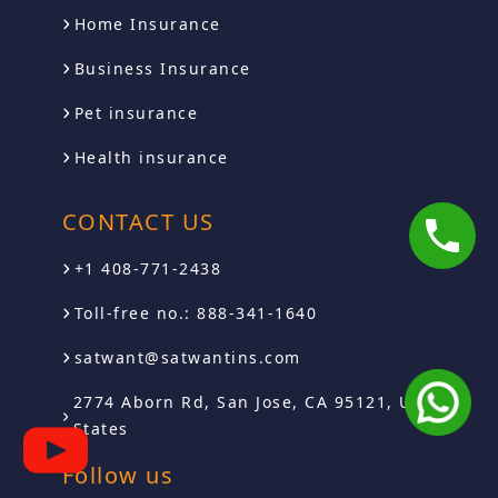
Home Insurance
Business Insurance
Pet insurance
Health insurance
CONTACT US
+1 408-771-2438
Toll-free no.: 888-341-1640
satwant@satwantins.com
2774 Aborn Rd, San Jose, CA 95121, United
States
Follow us