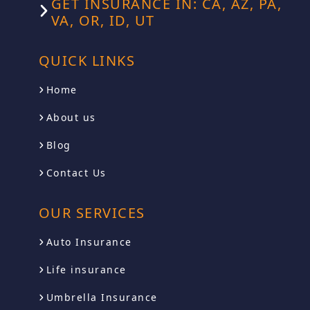
GET INSURANCE IN: CA, AZ, PA,
VA, OR, ID, UT
QUICK LINKS
Home
About us
Blog
Contact Us
OUR SERVICES
Auto Insurance
Life insurance
Umbrella Insurance