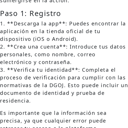
sumergirse en la acción.
Paso 1: Registro
1. **Descarga la app**: Puedes encontrar la
aplicación en la tienda oficial de tu
dispositivo (iOS o Android).
2. **Crea una cuenta**: Introduce tus datos
personales, como nombre, correo
electrónico y contraseña.
3. **Verifica tu identidad**: Completa el
proceso de verificación para cumplir con las
normativas de la DGOJ. Esto puede incluir un
documento de identidad y prueba de
residencia.
Es importante que la información sea
precisa, ya que cualquier error puede