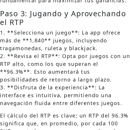
fundamental para maximizar tus ganancias.
Paso 3: Jugando y Aprovechando
el RTP
1. **Selecciona un juego**: La app ofrece
más de **1,840** juegos, incluyendo
tragamonedas, ruleta y blackjack.
2. **Revisa el RTP**: Opta por juegos con un
RTP alto, como los que superan el
**96.3%**. Esto aumentará tus
posibilidades de retorno a largo plazo.
3. **Disfruta de la experiencia**: La
interface es intuitiva, permitiendo una
navegación fluida entre diferentes juegos.
El cálculo del RTP es clave; un RTP del 96.3%
significa que, en promedio, por cada 100