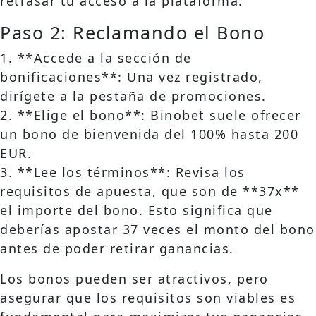
retrasar tu acceso a la plataforma.
Paso 2: Reclamando el Bono
1. **Accede a la sección de
bonificaciones**: Una vez registrado,
dirígete a la pestaña de promociones.
2. **Elige el bono**: Binobet suele ofrecer
un bono de bienvenida del 100% hasta 200
EUR.
3. **Lee los términos**: Revisa los
requisitos de apuesta, que son de **37x**
el importe del bono. Esto significa que
deberías apostar 37 veces el monto del bono
antes de poder retirar ganancias.
Los bonos pueden ser atractivos, pero
asegurar que los requisitos son viables es