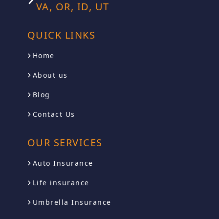
VA, OR, ID, UT
QUICK LINKS
Home
About us
Blog
Contact Us
OUR SERVICES
Auto Insurance
Life insurance
Umbrella Insurance