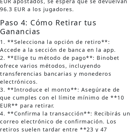
EUR apostados, se espera que se devuelvan
96.3 EUR a los jugadores.
Paso 4: Cómo Retirar tus
Ganancias
1. **Selecciona la opción de retiro**:
Accede a la sección de banca en la app.
2. **Elige tu método de pago**: Binobet
ofrece varios métodos, incluyendo
transferencias bancarias y monederos
electrónicos.
3. **Introduce el monto**: Asegúrate de
que cumples con el límite mínimo de **10
EUR** para retirar.
4. **Confirma la transacción**: Recibirás un
correo electrónico de confirmación. Los
retiros suelen tardar entre **23 y 47