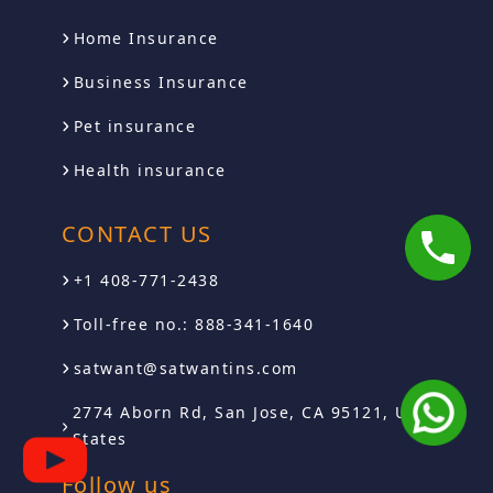
Home Insurance
Business Insurance
Pet insurance
Health insurance
CONTACT US
+1 408-771-2438
Toll-free no.: 888-341-1640
satwant@satwantins.com
2774 Aborn Rd, San Jose, CA 95121, United
States
Follow us