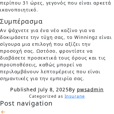
περίπου 31 ώρες, γεγονός που είναι αρκετά
ικανοποιητικό.
Συμπέρασμα
Αν ψάχνετε για ένα νέο καζίνο για να
δοκιμάσετε την τύχη σας, το Winningz είναι
σίγουρα μια επιλογή που αξίζει την
προσοχή σας. Ωστόσο, φροντίστε να
διαβάσετε προσεκτικά τους όρους και τις
προϋποθέσεις, καθώς μπορεί να
περιλαμβάνουν λεπτομέρειες που είναι
σημαντικές για την εμπειρία σας.
Published
July 8, 2025
By
pwsadmin
Categorized as
Insurane
Post navigation