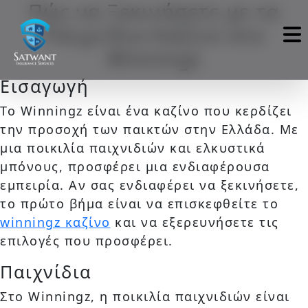
Πώς να Ξεκινήσετε με τα
Παιχνίδια Καζίνο στο
Winningz
Εισαγωγή
Το Winningz είναι ένα καζίνο που κερδίζει
την προσοχή των παικτών στην Ελλάδα. Με
μια ποικιλία παιχνιδιών και ελκυστικά
μπόνους, προσφέρει μια ενδιαφέρουσα
εμπειρία. Αν σας ενδιαφέρει να ξεκινήσετε,
το πρώτο βήμα είναι να επισκεφθείτε το
winningz καζίνο
και να εξερευνήσετε τις
επιλογές που προσφέρει.
Παιχνίδια
Στο Winningz, η ποικιλία παιχνιδιών είναι