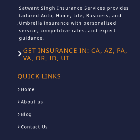
Satwant Singh Insurance Services provides
tailored Auto, Home, Life, Business, and
Umbrella insurance with personalized
service, competitive rates, and expert
guidance.
GET INSURANCE IN: CA, AZ, PA,
VA, OR, ID, UT
QUICK LINKS
Home
About us
Blog
Contact Us