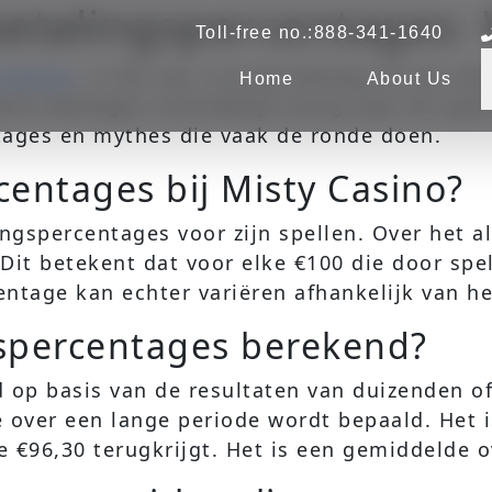
tbetalingspercentages:
Toll-free no.:888-341-1640
 Casino
, is het van cruciaal belang om de uit
Home
About Us
te bedragen uiteindelijk terug naar de spele
tages en mythes die vaak de ronde doen.
centages bij Misty Casino?
ingspercentages voor zijn spellen. Over het 
 Dit betekent dat voor elke €100 die door spe
ntage kan echter variëren afhankelijk van het
spercentages berekend?
op basis van de resultaten van duizenden of
e over een lange periode wordt bepaald. Het i
e €96,30 terugkrijgt. Het is een gemiddelde o