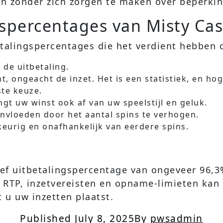
en zonder zich zorgen te maken over beperki
gspercentages van Misty Ca
etalingspercentages die het verdient hebben
de uitbetaling.
t, ongeacht de inzet. Het is een statistiek, en ho
ste keuze.
gt uw winst ook af van uw speelstijl en geluk.
nvloeden door het aantal spins te verhogen.
ekeurig en onafhankelijk van eerdere spins.
ief uitbetalingspercentage van ongeveer 96,3
e RTP, inzetvereisten en opname-limieten kan 
 u uw inzetten plaatst.
Published
July 8, 2025
By
pwsadmin