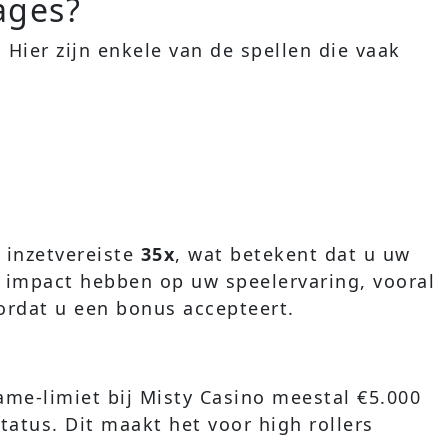
ages?
 Hier zijn enkele van de spellen die vaak
 inzetvereiste
35x
, wat betekent dat u uw
 impact hebben op uw speelervaring, vooral
ordat u een bonus accepteert.
me-limiet bij Misty Casino meestal €5.000
atus. Dit maakt het voor high rollers