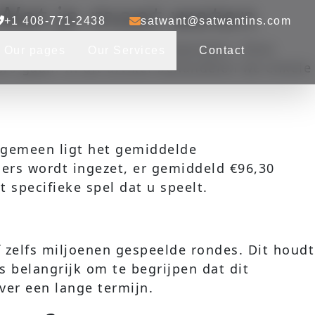
 Wat je moet weten
+1 408-771-2438
satwant@satwantins.com
betalingspercentages te begrijpen. Deze
Our pages
Our Services
Contact
rs gaan. In dit artikel behandelen we enkele
algemeen ligt het gemiddelde
lers wordt ingezet, er gemiddeld €96,30
 specifieke spel dat u speelt.
 zelfs miljoenen gespeelde rondes. Dit houdt
s belangrijk om te begrijpen dat dit
ver een lange termijn.