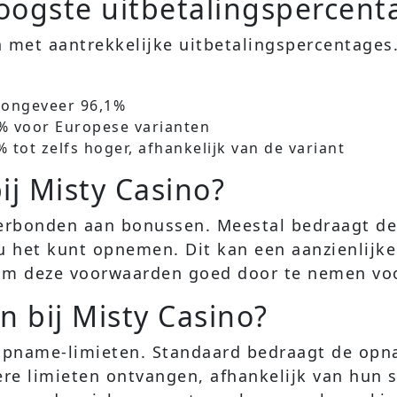
oogste uitbetalingspercent
n met aantrekkelijke uitbetalingspercentages.
n ongeveer 96,1%
3% voor Europese varianten
 tot zelfs hoger, afhankelijk van de variant
ij Misty Casino?
 verbonden aan bonussen. Meestal bedraagt de
 het kunt opnemen. Dit kan een aanzienlijke
g om deze voorwaarden goed door te nemen vo
n bij Misty Casino?
 opname-limieten. Standaard bedraagt de opna
e limieten ontvangen, afhankelijk van hun st