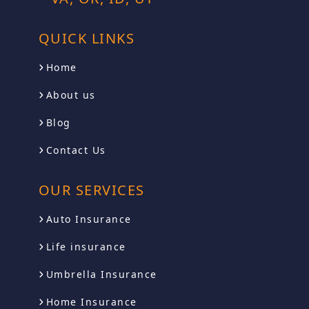
QUICK LINKS
Home
About us
Blog
Contact Us
OUR SERVICES
Auto Insurance
Life insurance
Umbrella Insurance
Home Insurance