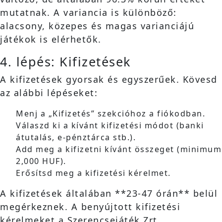
mutatnak. A variancia is különböző:
alacsony, közepes és magas varianciájú
játékok is elérhetők.
4. lépés: Kifizetések
A kifizetések gyorsak és egyszerűek. Kövesd
az alábbi lépéseket:
Menj a „Kifizetés” szekcióhoz a fiókodban.
Válaszd ki a kívánt kifizetési módot (banki
átutalás, e-pénztárca stb.).
Add meg a kifizetni kívánt összeget (minimum
2,000 HUF).
Erősítsd meg a kifizetési kérelmet.
A kifizetések általában **23-47 órán** belül
megérkeznek. A benyújtott kifizetési
kérelmeket a Szerencsejáték Zrt.