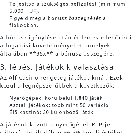
Teljesítsd a szükséges befizetést (minimum
5,000 HUF).
Figyeld meg a bónusz összegzését a
fiókodban.
A bónusz igénylése után érdemes ellenőrizni
a fogadási követelményeket, amelyek
általában **35x** a bónusz összegére.
3. lépés: Játékok kiválasztása
Az Alf Casino rengeteg játékot kínál. Ezek
közül a legnépszerűbbek a következők:
Nyerőgépek: körülbelül 1,840 játék
Asztali játékok: több mint 50 variáció
Élő kaszinó: 20 különböző játék
A játékok között a nyerőgépek RTP-je
változó, de általában 96.3% körüli értéket