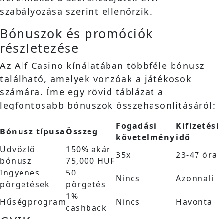
szabályozása szerint ellenőrzik.
Bónuszok és promóciók
részletezése
Az Alf Casino kínálatában többféle bónusz
található, amelyek vonzóak a játékosok
számára. Íme egy rövid táblázat a
legfontosabb bónuszok összehasonlításáról:
Fogadási
Kifizetési
Bónusz típusa
Összeg
követelmény
idő
Üdvözlő
150% akár
35x
23-47 óra
bónusz
75,000 HUF
Ingyenes
50
Nincs
Azonnali
pörgetések
pörgetés
1%
Hűségprogram
Nincs
Havonta
cashback