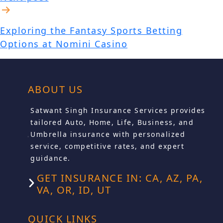
Exploring the Fantasy Sports Betting
Options at Nomini Casino
ABOUT US
Satwant Singh Insurance Services provides
tailored Auto, Home, Life, Business, and
Umbrella insurance with personalized
service, competitive rates, and expert
guidance.
GET INSURANCE IN: CA, AZ, PA,
VA, OR, ID, UT
QUICK LINKS