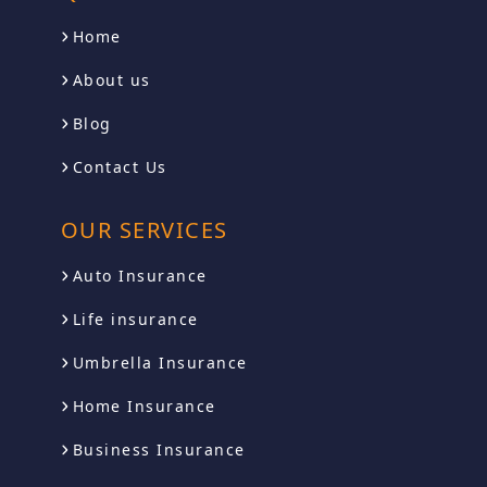
Home
About us
Blog
Contact Us
OUR SERVICES
Auto Insurance
Life insurance
Umbrella Insurance
Home Insurance
Business Insurance