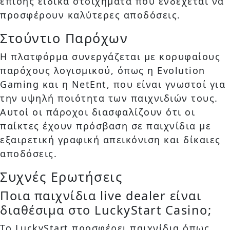
επίσης ειδικά στοιχήματα που ενδέχεται να
προσφέρουν καλύτερες αποδόσεις.
Στούντιο Παρόχων
Η πλατφόρμα συνεργάζεται με κορυφαίους
παρόχους λογισμικού, όπως η Evolution
Gaming και η NetEnt, που είναι γνωστοί για
την υψηλή ποιότητα των παιχνιδιών τους.
Αυτοί οι πάροχοι διασφαλίζουν ότι οι
παίκτες έχουν πρόσβαση σε παιχνίδια με
εξαιρετική γραφική απεικόνιση και δίκαιες
αποδόσεις.
Συχνές Ερωτήσεις
Ποια παιχνίδια live dealer είναι
διαθέσιμα στο LuckyStart Casino;
Το LuckyStart προσφέρει παιχνίδια όπως