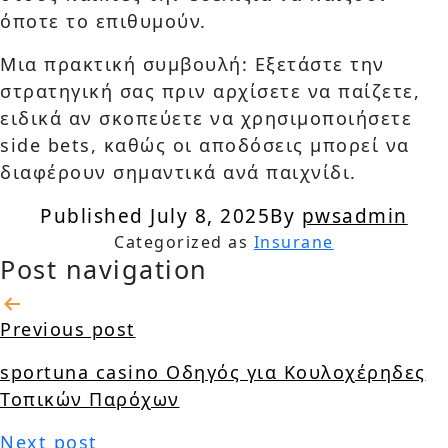
όποτε το επιθυμούν.
Μια πρακτική συμβουλή: Εξετάστε την
στρατηγική σας πριν αρχίσετε να παίζετε,
ειδικά αν σκοπεύετε να χρησιμοποιήσετε
side bets, καθώς οι αποδόσεις μπορεί να
διαφέρουν σημαντικά ανά παιχνίδι.
Published
July 8, 2025
By
pwsadmin
Categorized as
Insurane
Post navigation
Previous post
sportuna casino Οδηγός για Κουλοχέρηδες
Τοπικών Παρόχων
Next post