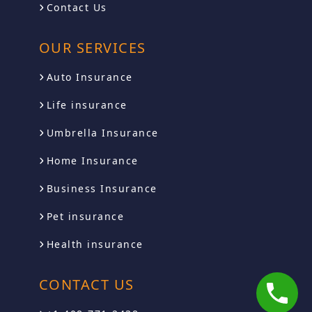
Contact Us
OUR SERVICES
Auto Insurance
Life insurance
Umbrella Insurance
Home Insurance
Business Insurance
Pet insurance
Health insurance
CONTACT US