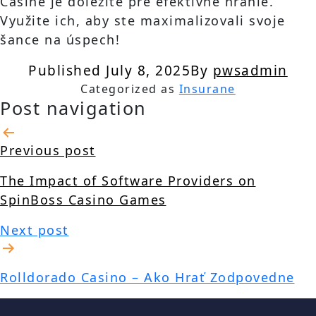
Casine je dôležité pre efektívne hranie.
Využite ich, aby ste maximalizovali svoje
šance na úspech!
Published
July 8, 2025
By
pwsadmin
Categorized as
Insurane
Post navigation
Previous post
The Impact of Software Providers on
SpinBoss Casino Games
Next post
Rolldorado Casino – Ako Hrať Zodpovedne