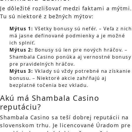
Je dôležité rozlišovať medzi faktami a mýtmi.
Tu sú niektoré z bežných mýtov:
Mýtus 1:
Všetky bonusy sú nefér. – Veľa z nich
má jasne definované podmienky a je možné
ich splniť.
Mýtus 2:
Bonusy sú len pre nových hráčov. –
Shambala Casino ponúka aj vernostné bonusy
pre pravidelných hráčov.
Mýtus 3:
Vklady sú vždy potrebné na získanie
bonusu. – Niektoré akcie zahŕňajú aj
bezplatné točenia bez vkladu.
Akú má Shambala Casino
reputáciu?
Shambala Casino sa teší dobrej reputácii na
slovenskom trhu. Je licencované Úradom pre