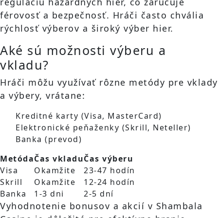
reguláciu hazardných hier, čo zaručuje
férovosť a bezpečnosť. Hráči často chvália
rýchlosť výberov a široký výber hier.
Aké sú možnosti výberu a
vkladu?
Hráči môžu využívať rôzne metódy pre vklady
a výbery, vrátane:
Kreditné karty (Visa, MasterCard)
Elektronické peňaženky (Skrill, Neteller)
Banka (prevod)
Metóda
Čas vkladu
Čas výberu
Visa
Okamžite
23-47 hodín
Skrill
Okamžite
12-24 hodín
Banka
1-3 dni
2-5 dní
Vyhodnotenie bonusov a akcií v Shambala