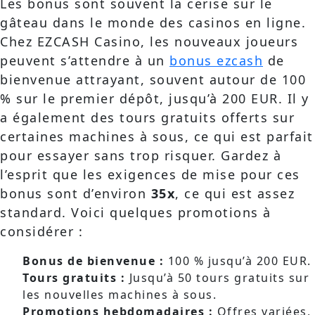
Les bonus sont souvent la cerise sur le
gâteau dans le monde des casinos en ligne.
Chez EZCASH Casino, les nouveaux joueurs
peuvent s’attendre à un
bonus ezcash
de
bienvenue attrayant, souvent autour de 100
% sur le premier dépôt, jusqu’à 200 EUR. Il y
a également des tours gratuits offerts sur
certaines machines à sous, ce qui est parfait
pour essayer sans trop risquer. Gardez à
l’esprit que les exigences de mise pour ces
bonus sont d’environ
35x
, ce qui est assez
standard. Voici quelques promotions à
considérer :
Bonus de bienvenue :
100 % jusqu’à 200 EUR.
Tours gratuits :
Jusqu’à 50 tours gratuits sur
les nouvelles machines à sous.
Promotions hebdomadaires :
Offres variées,