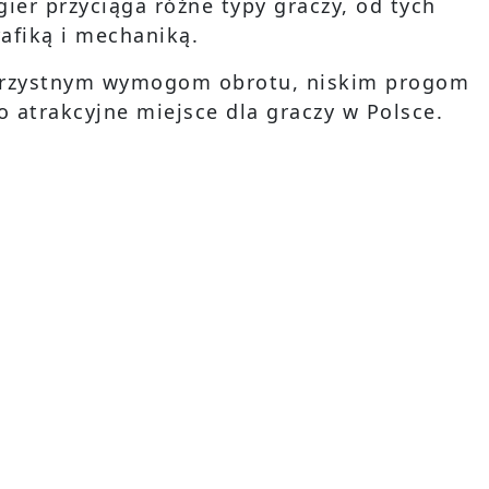
ier przyciąga różne typy graczy, od tych
afiką i mechaniką.
 korzystnym wymogom obrotu, niskim progom
o atrakcyjne miejsce dla graczy w Polsce.