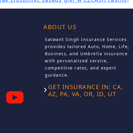
ABOUT US
Satwant Singh Insurance Services
provides tailored Auto, Home, Life,
Business, and Umbrella insurance
with personalized service,
competitive rates, and expert
guidance.
GET INSURANCE IN: CA,
AZ, PA, VA, OR, ID, UT