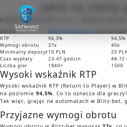
Jakie są zalety
Szybkie liczby:
RTP:
96,3% |
Wymogi obrotu
Cecha
Blitz-bet kasyno
Casino
Średn
RTP
96,3%
94,5%
Wymogi obrotu
37x
40x
Minimalny depozyt
10 PLN
20 PL
Czas wypłaty
23-47 godzin
48-72
Liczba gier
1840+
1500
Wysoki wskaźnik RTP
Wysoki wskaźnik RTP (Return to Player) w Bl
na poziomie
94,5%
. Co to oznacza dla gracz
Tak więc, grając na automatach w Blitz-bet, 
Przyjazne wymogi obrotu
Wymogi obrotu w Blitz-bet wynoszą
37x
, co 