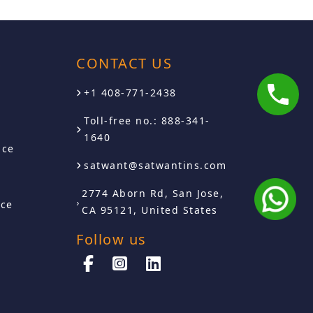
S
CONTACT US
+1 408-771-2438
Toll-free no.: 888-341-
1640
nce
satwant@satwantins.com
2774 Aborn Rd, San Jose,
nce
CA 95121, United States
Follow us