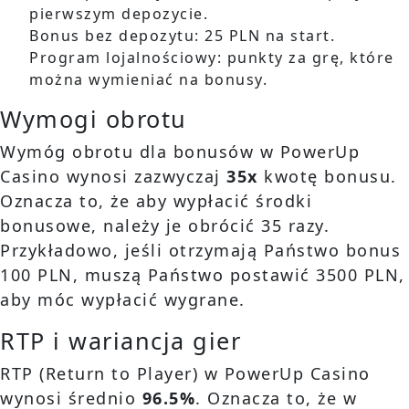
pierwszym depozycie.
Bonus bez depozytu: 25 PLN na start.
Program lojalnościowy: punkty za grę, które
można wymieniać na bonusy.
Wymogi obrotu
Wymóg obrotu dla bonusów w PowerUp
Casino wynosi zazwyczaj
35x
kwotę bonusu.
Oznacza to, że aby wypłacić środki
bonusowe, należy je obrócić 35 razy.
Przykładowo, jeśli otrzymają Państwo bonus
100 PLN, muszą Państwo postawić 3500 PLN,
aby móc wypłacić wygrane.
RTP i wariancja gier
RTP (Return to Player) w PowerUp Casino
wynosi średnio
96.5%
. Oznacza to, że w