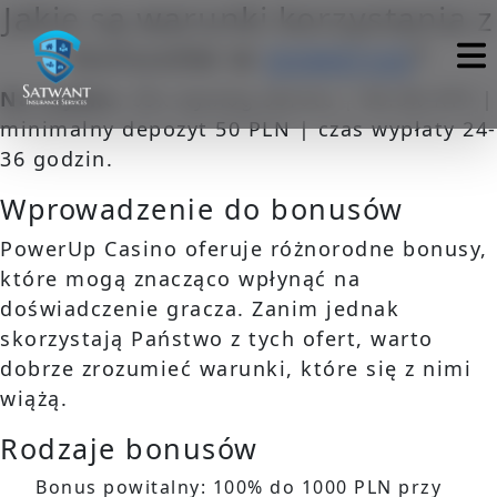
Jakie są warunki korzystania z
bonusów w
powerup
?
Na szybko:
35x wymóg obrotu | 96.5% RTP |
minimalny depozyt 50 PLN | czas wypłaty 24-
36 godzin.
Wprowadzenie do bonusów
PowerUp Casino oferuje różnorodne bonusy,
które mogą znacząco wpłynąć na
doświadczenie gracza. Zanim jednak
skorzystają Państwo z tych ofert, warto
dobrze zrozumieć warunki, które się z nimi
wiążą.
Rodzaje bonusów
Bonus powitalny: 100% do 1000 PLN przy