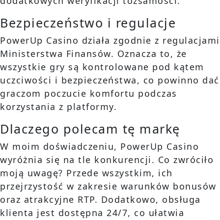
dodatkowych weryfikacji tożsamości.
Bezpieczeństwo i regulacje
PowerUp Casino działa zgodnie z regulacjami
Ministerstwa Finansów. Oznacza to, że
wszystkie gry są kontrolowane pod kątem
uczciwości i bezpieczeństwa, co powinno dać
graczom poczucie komfortu podczas
korzystania z platformy.
Dlaczego polecam tę markę
W moim doświadczeniu, PowerUp Casino
wyróżnia się na tle konkurencji. Co zwróciło
moją uwagę? Przede wszystkim, ich
przejrzystość w zakresie warunków bonusów
oraz atrakcyjne RTP. Dodatkowo, obsługa
klienta jest dostępna 24/7, co ułatwia