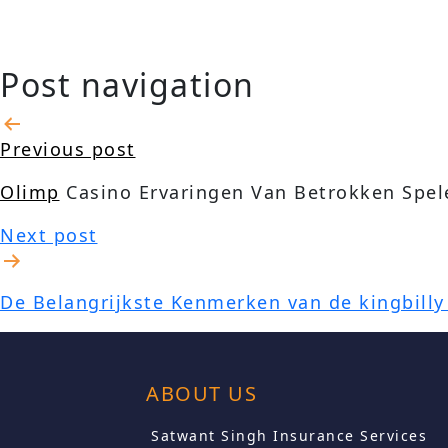
Post navigation
Previous post
Olimp
Casino Ervaringen Van Betrokken Spel
Next post
De Belangrijkste Kenmerken van de
kingbilly
ABOUT US
Satwant Singh Insurance Services