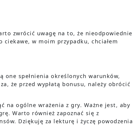
arto zwrócić uwagę na to, że nieodpowiednie
Co ciekawe, w moim przypadku, chciałem
ją one spełnienia określonych warunków,
a, że przed wypłatą bonusu, należy obrócić
 na ogólne wrażenia z gry. Ważne jest, aby
rę. Warto również zapoznać się z
nsów. Dziękuję za lekturę i życzę powodzenia