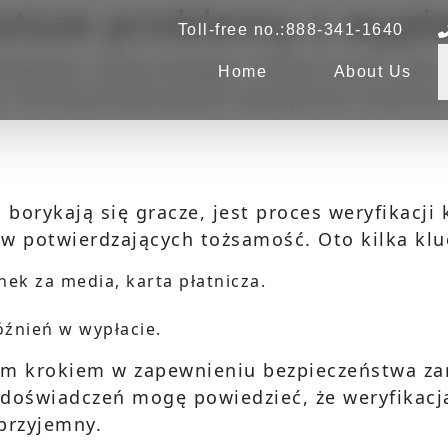
ęstsze problemy z wyp
Toll-free no.:888-341-1640
kowane i pełne pułapek. Olymp Casino, jak k
Home
About Us
 Poniżej przedstawiam najczęstsze trudności
borykają się gracze, jest proces weryfikacji
 potwierdzających tożsamość. Oto kilka klu
ek za media, karta płatnicza.
óźnień w wypłacie.
ym krokiem w zapewnieniu bezpieczeństwa zar
h doświadczeń mogę powiedzieć, że weryfikacj
eprzyjemny.