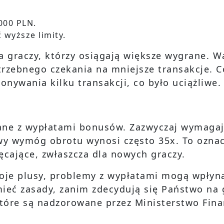
000 PLN.
wyższe limity.
 graczy, którzy osiągają większe wygrane. W
rzebnego czekania na mniejsze transakcje. 
nywania kilku transakcji, co było uciążliwe.
zane z wypłatami bonusów. Zazwyczaj wymaga
y wymóg obrotu wynosi często 35x. To oznacz
cające, zwłaszcza dla nowych graczy.
e plusy, problemy z wypłatami mogą wpłynąć
eć zasady, zanim zdecydują się Państwo na g
tóre są nadzorowane przez Ministerstwo Fina