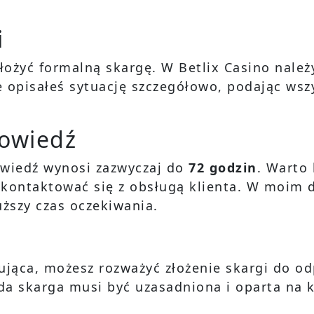
i
złożyć formalną skargę. W Betlix Casino nale
 opisałeś sytuację szczegółowo, podając wszys
powiedź
owiedź wynosi zazwyczaj do
72 godzin
. Warto 
kontaktować się z obsługą klienta. W moim 
uższy czas oczekiwania.
onująca, możesz rozważyć złożenie skargi do 
a skarga musi być uzasadniona i oparta na ko