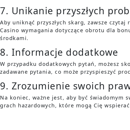
7. Unikanie przyszłych pr
Aby uniknąć przyszłych skarg, zawsze czytaj 
Casino wymagania dotyczące obrotu dla bo
środkami.
8. Informacje dodatkowe
W przypadku dodatkowych pytań, możesz skorz
zadawane pytania, co może przyspieszyć pro
9. Zrozumienie swoich pra
Na koniec, ważne jest, aby być świadomym s
grach hazardowych, które mogą Cię wspierać