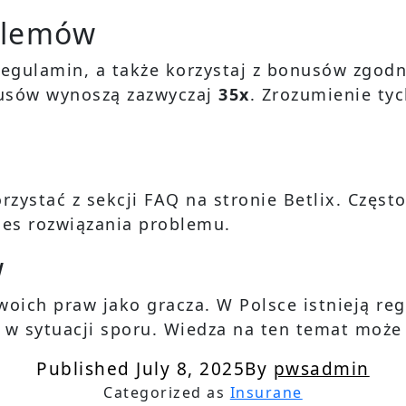
oblemów
regulamin, a także korzystaj z bonusów zgodni
nusów wynoszą zazwyczaj
35x
. Zrozumienie ty
ystać z sekcji FAQ na stronie Betlix. Często
ces rozwiązania problemu.
w
woich praw jako gracza. W Polsce istnieją r
 w sytuacji sporu. Wiedza na ten temat może
Published
July 8, 2025
By
pwsadmin
Categorized as
Insurane