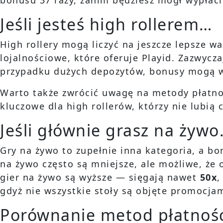
bonusu 37 razy, zanim będziesz mógł wypłac
Jeśli jesteś high rollerem…
High rollery mogą liczyć na jeszcze lepsze 
lojalnościowe, które oferuje Playid. Zazwyc
przypadku dużych depozytów, bonusy mogą 
Warto także zwrócić uwagę na metody płatnoś
kluczowe dla high rollerów, którzy nie lubią 
Jeśli głównie grasz na żyw
Gry na żywo to zupełnie inna kategoria, a b
na żywo często są mniejsze, ale możliwe, ż
gier na żywo są wyższe — sięgają nawet
50x
,
gdyż nie wszystkie stoły są objęte promocjam
Porównanie metod płatnośc