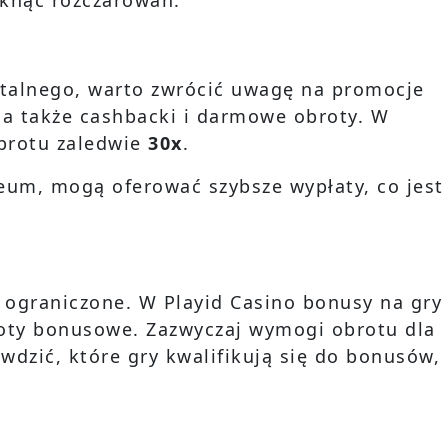
iknąć rozczarowań.
witalnego, warto zwrócić uwagę na promocje
, a także cashbacki i darmowe obroty. W
brotu zaledwie
30x
.
reum, mogą oferować szybsze wypłaty, co jest
 ograniczone. W Playid Casino bonusy na gry
woty bonusowe. Zazwyczaj wymogi obrotu dla
wdzić, które gry kwalifikują się do bonusów,