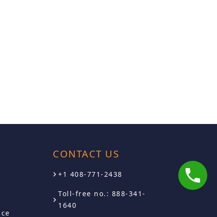
S
CONTACT US
+1 408-771-2438
Toll-free no.: 888-341-
1640
nce