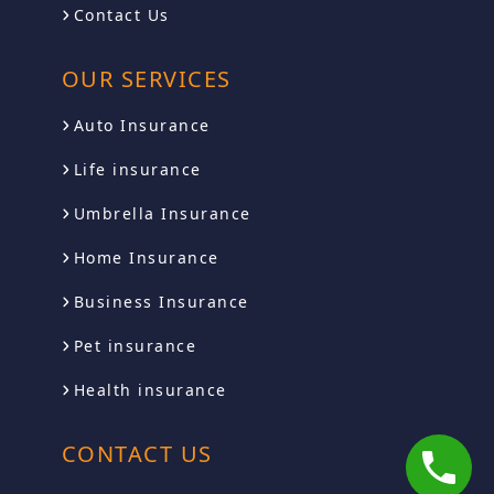
Contact Us
OUR SERVICES
Auto Insurance
Life insurance
Umbrella Insurance
Home Insurance
Business Insurance
Pet insurance
Health insurance
CONTACT US