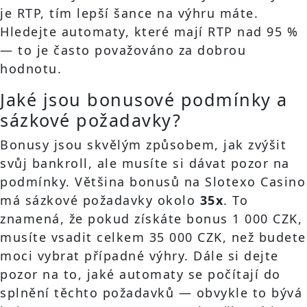
je RTP, tím lepší šance na výhru máte.
Hledejte automaty, které mají RTP nad 95 %
— to je často považováno za dobrou
hodnotu.
Jaké jsou bonusové podmínky a
sázkové požadavky?
Bonusy jsou skvělým způsobem, jak zvýšit
svůj bankroll, ale musíte si dávat pozor na
podmínky. Většina bonusů na Slotexo Casino
má sázkové požadavky okolo
35x
. To
znamená, že pokud získáte bonus 1 000 CZK,
musíte vsadit celkem 35 000 CZK, než budete
moci vybrat případné výhry. Dále si dejte
pozor na to, jaké automaty se počítají do
splnění těchto požadavků — obvykle to bývá