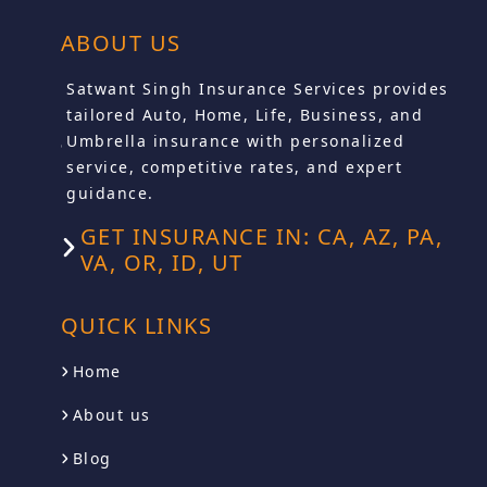
ABOUT US
Satwant Singh Insurance Services provides
tailored Auto, Home, Life, Business, and
Umbrella insurance with personalized
service, competitive rates, and expert
guidance.
GET INSURANCE IN: CA, AZ, PA,
VA, OR, ID, UT
QUICK LINKS
Home
About us
Blog