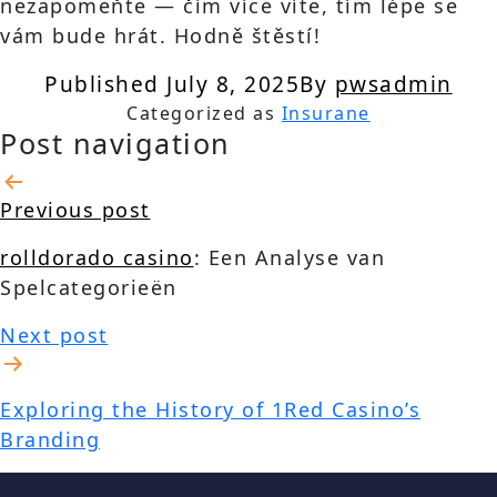
nezapomeňte — čím více víte, tím lépe se
vám bude hrát. Hodně štěstí!
Published
July 8, 2025
By
pwsadmin
Categorized as
Insurane
Post navigation
Previous post
rolldorado casino
: Een Analyse van
Spelcategorieën
Next post
Exploring the History of 1Red Casino’s
Branding