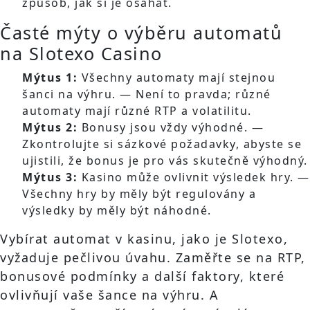
způsob, jak si je osahat.
Časté mýty o výběru automatů
na Slotexo Casino
Mýtus 1:
Všechny automaty mají stejnou
šanci na výhru. — Není to pravda; různé
automaty mají různé RTP a volatilitu.
Mýtus 2:
Bonusy jsou vždy výhodné. —
Zkontrolujte si sázkové požadavky, abyste se
ujistili, že bonus je pro vás skutečně výhodný.
Mýtus 3:
Kasino může ovlivnit výsledek hry. —
Všechny hry by měly být regulovány a
výsledky by měly být náhodné.
Vybírat automat v kasinu, jako je Slotexo,
vyžaduje pečlivou úvahu. Zaměřte se na RTP,
bonusové podmínky a další faktory, které
ovlivňují vaše šance na výhru. A