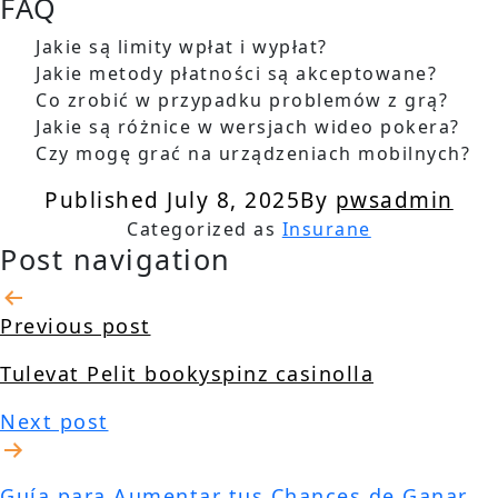
FAQ
Jakie są limity wpłat i wypłat?
Jakie metody płatności są akceptowane?
Co zrobić w przypadku problemów z grą?
Jakie są różnice w wersjach wideo pokera?
Czy mogę grać na urządzeniach mobilnych?
Published
July 8, 2025
By
pwsadmin
Categorized as
Insurane
Post navigation
Previous post
Tulevat Pelit bookyspinz casinolla
Next post
Guía para Aumentar tus Chances de Ganar