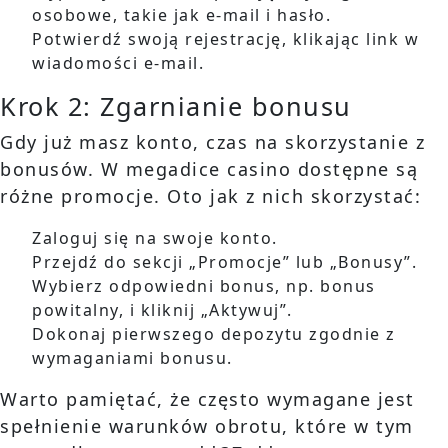
osobowe, takie jak e-mail i hasło.
Potwierdź swoją rejestrację, klikając link w
wiadomości e-mail.
Krok 2: Zgarnianie bonusu
Gdy już masz konto, czas na skorzystanie z
bonusów. W megadice casino dostępne są
różne promocje. Oto jak z nich skorzystać:
Zaloguj się na swoje konto.
Przejdź do sekcji „Promocje” lub „Bonusy”.
Wybierz odpowiedni bonus, np. bonus
powitalny, i kliknij „Aktywuj”.
Dokonaj pierwszego depozytu zgodnie z
wymaganiami bonusu.
Warto pamiętać, że często wymagane jest
spełnienie warunków obrotu, które w tym