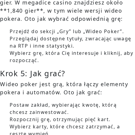
gier. W megadice casino znajdziesz około
**1,840 gier**, w tym wiele wersji wideo
pokera. Oto jak wybrać odpowiednią grę:
Przejdź do sekcji „Gry” lub „Wideo Poker”.
Przeglądaj dostępne tytuły, zwracając uwagę
na RTP i inne statystyki.
Wybierz grę, która Cię interesuje i kliknij, aby
rozpocząć.
Krok 5: Jak grać?
Wideo poker jest grą, która łączy elementy
pokera i automatów. Oto jak grać:
Postaw zakład, wybierając kwotę, którą
chcesz zainwestować.
Rozpocznij grę, otrzymując pięć kart.
Wybierz karty, które chcesz zatrzymać, a
resztę wymień.