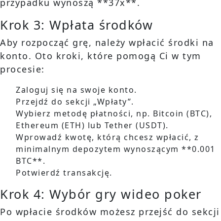
przypadku wynoszą **37x**.
Krok 3: Wpłata środków
Aby rozpocząć grę, należy wpłacić środki na
konto. Oto kroki, które pomogą Ci w tym
procesie:
Zaloguj się na swoje konto.
Przejdź do sekcji „Wpłaty”.
Wybierz metodę płatności, np. Bitcoin (BTC),
Ethereum (ETH) lub Tether (USDT).
Wprowadź kwotę, którą chcesz wpłacić, z
minimalnym depozytem wynoszącym **0.001
BTC**.
Potwierdź transakcję.
Krok 4: Wybór gry wideo poker
Po wpłacie środków możesz przejść do sekcji