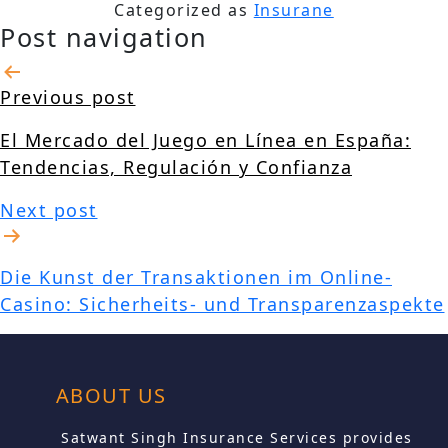
Categorized as
Insurane
Post navigation
Previous post
El Mercado del Juego en Línea en España:
Tendencias, Regulación y Confianza
Next post
Die Kunst der Transaktionen im Online-
Casino: Sicherheits- und Transparenzaspekte
ABOUT US
Satwant Singh Insurance Services provides