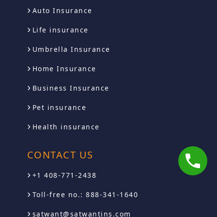
Auto Insurance
Life insurance
Umbrella Insurance
Home Insurance
Business Insurance
Pet insurance
Health insurance
CONTACT US
+1 408-771-2438
Toll-free no.: 888-341-1640
satwant@satwantins.com