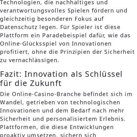
Technologien, die nachhaltiges und
verantwortungsvolles Spielen fördern und
gleichzeitig besonderen Fokus auf
Datenschutz legen. Für Spieler ist diese
Plattform ein Paradebeispiel dafür, wie das
Online-Glücksspiel von Innovationen
profitiert, ohne die Prinzipien der Sicherheit
zu vernachlässigen.
Fazit: Innovation als Schlüssel
für die Zukunft
Die Online-Casino-Branche befindet sich im
Wandel, getrieben von technologischen
Innovationen und dem Bedarf nach mehr
Sicherheit und personalisiertem Erlebnis.
Plattformen, die diese Entwicklungen
proaktiv umsetzen, sichern sich