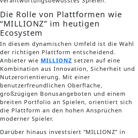
verantwortungsbewusstes Spielen.
Die Rolle von Plattformen wie
“MILLIONZ” im heutigen
Ecosystem
In diesem dynamischen Umfeld ist die Wahl
der richtigen Plattform entscheidend.
Anbieter wie
MILLIONZ
setzen auf eine
Kombination aus Innovation, Sicherheit und
Nutzerorientierung. Mit einer
benutzerfreundlichen Oberfläche,
großzügigen Bonusangeboten und einem
breiten Portfolio an Spielen, orientiert sich
die Plattform an den hohen Ansprüchen
moderner Spieler.
Darüber hinaus investsiert “MILLIONZ” in