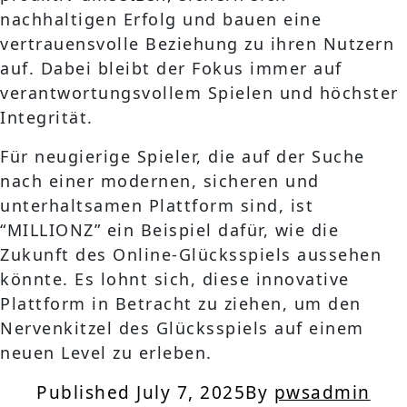
nachhaltigen Erfolg und bauen eine
vertrauensvolle Beziehung zu ihren Nutzern
auf. Dabei bleibt der Fokus immer auf
verantwortungsvollem Spielen und höchster
Integrität.
Für neugierige Spieler, die auf der Suche
nach einer modernen, sicheren und
unterhaltsamen Plattform sind, ist
“MILLIONZ” ein Beispiel dafür, wie die
Zukunft des Online-Glücksspiels aussehen
könnte. Es lohnt sich, diese innovative
Plattform in Betracht zu ziehen, um den
Nervenkitzel des Glücksspiels auf einem
neuen Level zu erleben.
Published
July 7, 2025
By
pwsadmin