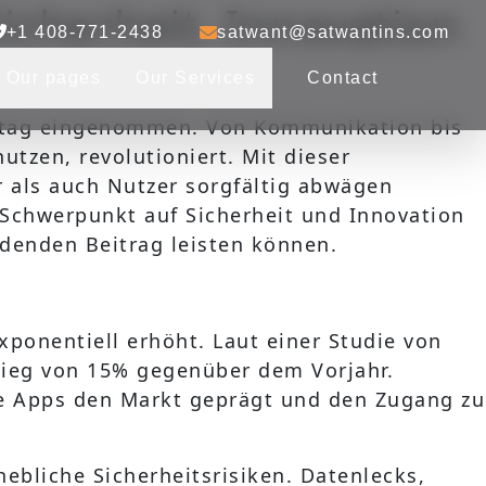
cherheit, Innovation
+1 408-771-2438
satwant@satwantins.com
Our pages
Our Services
Contact
lltag eingenommen. Von Kommunikation bis
utzen, revolutioniert. Mit dieser
als auch Nutzer sorgfältig abwägen
n Schwerpunkt auf Sicherheit und Innovation
idenden Beitrag leisten können.
onentiell erhöht. Laut einer Studie von
stieg von 15% gegenüber dem Vorjahr.
e Apps den Markt geprägt und den Zugang zu
rhebliche
Sicherheitsrisiken
. Datenlecks,