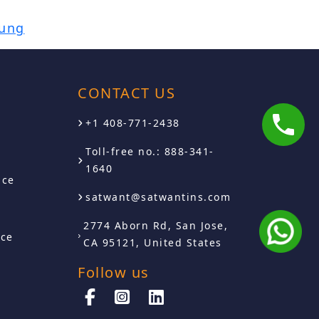
rung
S
CONTACT US
+1 408-771-2438
Toll-free no.: 888-341-
1640
nce
satwant@satwantins.com
2774 Aborn Rd, San Jose,
nce
CA 95121, United States
Follow us