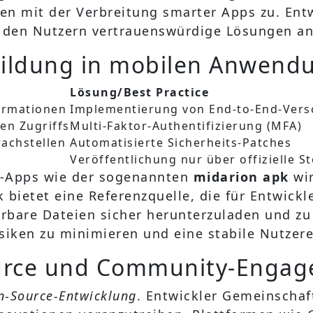
 mit der Verbreitung smarter Apps zu. Entwi
 den Nutzern vertrauenswürdige Lösungen an
bildung in mobilen Anwend
Lösung/Best Practice
ormationen
Implementierung von End-to-End-Vers
en Zugriffs
Multi-Faktor-Authentifizierung (MFA)
achstellen
Automatisierte Sicherheits-Patches
Veröffentlichung nur über offizielle S
r-Apps wie der sogenannten
midarion apk
wir
pk bietet eine Referenzquelle, die für Entwic
erbare Dateien sicher herunterzuladen und zu
isiken zu minimieren und eine stabile Nutzer
ource und Community-Enga
n-Source-Entwicklung
. Entwickler Gemeinschaf