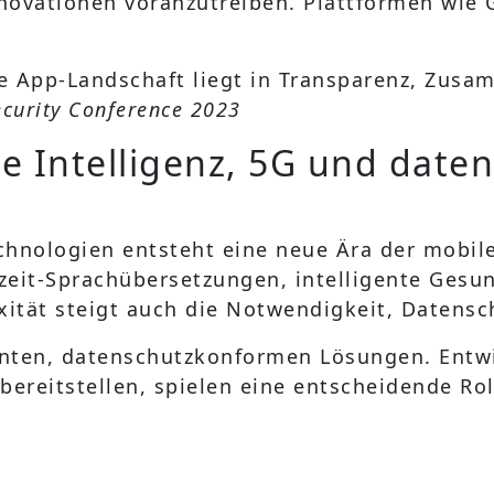
nnovationen voranzutreiben. Plattformen wie 
ve App-Landschaft liegt in Transparenz, Zusa
ecurity Conference 2023
he Intelligenz, 5G und dat
chnologien entsteht eine neue Ära der mobil
it-Sprachübersetzungen, intelligente Gesund
ät steigt auch die Notwendigkeit, Datenschu
ten, datenschutzkonformen Lösungen. Entwic
bereitstellen, spielen eine entscheidende Ro