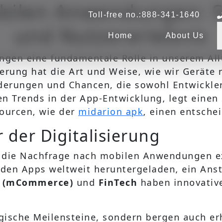
obilen Anwendungen: Si
Toll-free no.:888-341-1640
und Nutzererlebnis
Home
About Us
ungen eine fundamentale Rolle in unserem A
ierung hat die Art und Weise, wie wir Geräte n
rungen und Chancen, die sowohl Entwickler 
len Trends in der App-Entwicklung, legt eine
sourcen, wie der
midarion apk
, einen entsche
r der Digitalisierung
die Nachfrage nach mobilen Anwendungen exp
arden Apps weltweit heruntergeladen, ein An
 (mCommerce)
und
FinTech
haben innovativ
ogische Meilensteine, sondern bergen auch e