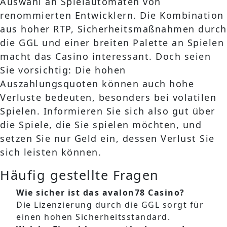
Auswahl an Spielautomaten von
renommierten Entwicklern. Die Kombination
aus hoher RTP, Sicherheitsmaßnahmen durch
die GGL und einer breiten Palette an Spielen
macht das Casino interessant. Doch seien
Sie vorsichtig: Die hohen
Auszahlungsquoten können auch hohe
Verluste bedeuten, besonders bei volatilen
Spielen. Informieren Sie sich also gut über
die Spiele, die Sie spielen möchten, und
setzen Sie nur Geld ein, dessen Verlust Sie
sich leisten können.
Häufig gestellte Fragen
Wie sicher ist das avalon78 Casino?
Die Lizenzierung durch die GGL sorgt für
einen hohen Sicherheitsstandard.