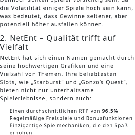
die Volatilität einiger Spiele hoch sein kann,
was bedeutet, dass Gewinne seltener, aber
potenziell höher ausfallen können.
2. NetEnt – Qualität trifft auf
Vielfalt
NetEnt hat sich einen Namen gemacht durch
seine hochwertigen Grafiken und eine
Vielzahl von Themen. Ihre beliebtesten
Slots, wie „Starburst“ und „Gonzo’s Quest“,
bieten nicht nur unterhaltsame
Spielerlebnisse, sondern auch:
Einen durchschnittlichen RTP von
96,5%
Regelmäßige Freispiele und Bonusfunktionen
Einzigartige Spielmechaniken, die den Spaß
erhöhen