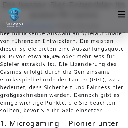
Die besten Slot-Entwickler im
avalon78 Casino
Im
avalon78 Casino
finden Sie eine
beeindruckende Auswahl an Spielautomaten
von führenden Entwicklern. Die meisten
dieser Spiele bieten eine Auszahlungsquote
(RTP) von etwa
96,3%
oder mehr, was für
Spieler attraktiv ist. Die Lizenzierung des
Casinos erfolgt durch die Gemeinsame
Glücksspielbehörde der Länder (GGL), was
bedeutet, dass Sicherheit und Fairness hier
großgeschrieben werden. Dennoch gibt es
einige wichtige Punkte, die Sie beachten
sollten, bevor Sie Ihr Geld einsetzen.
1. Microgaming – Pionier unter