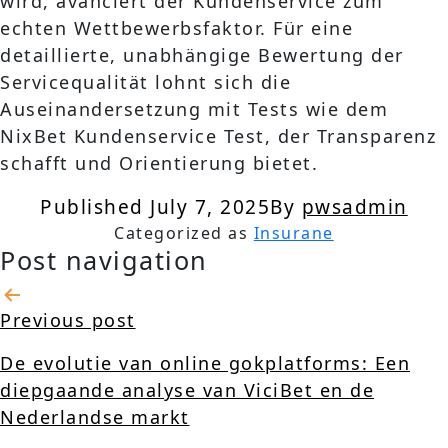
wird, avanciert der Kundenservice zum
echten Wettbewerbsfaktor. Für eine
detaillierte, unabhängige Bewertung der
Servicequalität lohnt sich die
Auseinandersetzung mit Tests wie dem
NixBet Kundenservice Test, der Transparenz
schafft und Orientierung bietet.
Published
July 7, 2025
By
pwsadmin
Categorized as
Insurane
Post navigation
Previous post
De evolutie van online gokplatforms: Een
diepgaande analyse van ViciBet en de
Nederlandse markt