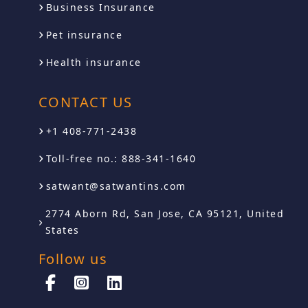
Business Insurance
Pet insurance
Health insurance
CONTACT US
+1 408-771-2438
Toll-free no.: 888-341-1640
satwant@satwantins.com
2774 Aborn Rd, San Jose, CA 95121, United
States
Follow us