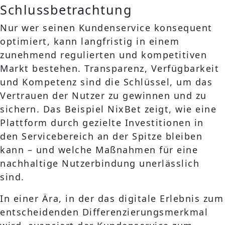
Schlussbetrachtung
Nur wer seinen Kundenservice konsequent
optimiert, kann langfristig in einem
zunehmend regulierten und kompetitiven
Markt bestehen. Transparenz, Verfügbarkeit
und Kompetenz sind die Schlüssel, um das
Vertrauen der Nutzer zu gewinnen und zu
sichern. Das Beispiel NixBet zeigt, wie eine
Plattform durch gezielte Investitionen in
den Servicebereich an der Spitze bleiben
kann – und welche Maßnahmen für eine
nachhaltige Nutzerbindung unerlässlich
sind.
In einer Ära, in der das digitale Erlebnis zum
entscheidenden Differenzierungsmerkmal