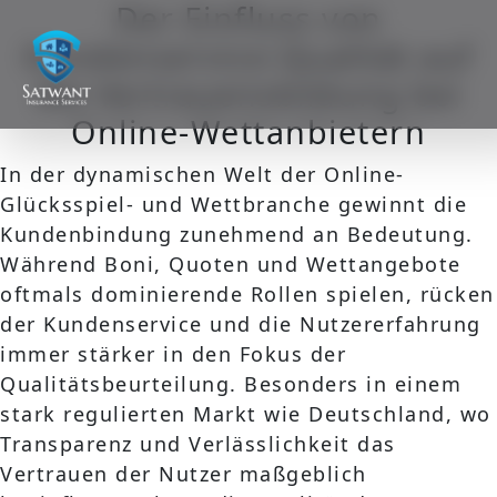
Der Einfluss von
Kundenservice-Qualität auf
die Vertrauensbildung bei
Online-Wettanbietern
In der dynamischen Welt der Online-
Glücksspiel- und Wettbranche gewinnt die
Kundenbindung zunehmend an Bedeutung.
Während Boni, Quoten und Wettangebote
oftmals dominierende Rollen spielen, rücken
der Kundenservice und die Nutzererfahrung
immer stärker in den Fokus der
Qualitätsbeurteilung. Besonders in einem
stark regulierten Markt wie Deutschland, wo
Transparenz und Verlässlichkeit das
Vertrauen der Nutzer maßgeblich