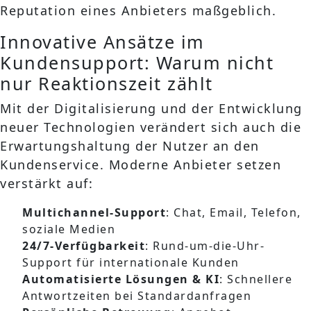
Reputation eines Anbieters maßgeblich.
Innovative Ansätze im
Kundensupport: Warum nicht
nur Reaktionszeit zählt
Mit der Digitalisierung und der Entwicklung
neuer Technologien verändert sich auch die
Erwartungshaltung der Nutzer an den
Kundenservice. Moderne Anbieter setzen
verstärkt auf:
Multichannel-Support
: Chat, Email, Telefon,
soziale Medien
24/7-Verfügbarkeit
: Rund-um-die-Uhr-
Support für internationale Kunden
Automatisierte Lösungen & KI
: Schnellere
Antwortzeiten bei Standardanfragen