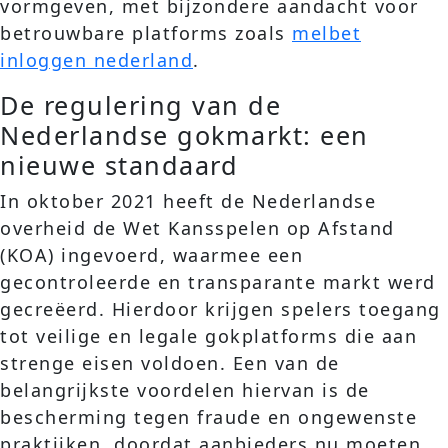
vormgeven, met bijzondere aandacht voor
betrouwbare platforms zoals
melbet
inloggen nederland
.
De regulering van de
Nederlandse gokmarkt: een
nieuwe standaard
In oktober 2021 heeft de Nederlandse
overheid de Wet Kansspelen op Afstand
(KOA) ingevoerd, waarmee een
gecontroleerde en transparante markt werd
gecreëerd. Hierdoor krijgen spelers toegang
tot veilige en legale gokplatforms die aan
strenge eisen voldoen. Een van de
belangrijkste voordelen hiervan is de
bescherming tegen fraude en ongewenste
praktijken, doordat aanbieders nu moeten