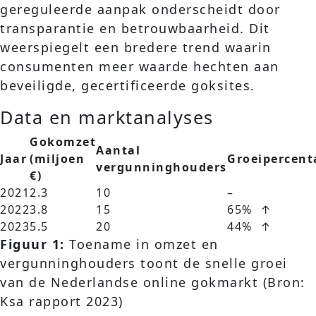
gereguleerde aanpak onderscheidt door
transparantie en betrouwbaarheid. Dit
weerspiegelt een bredere trend waarin
consumenten meer waarde hechten aan
beveiligde, gecertificeerde goksites.
Data en marktanalyses
Gokomzet
Aantal
Jaar
(miljoen
Groeipercent
vergunninghouders
€)
2021
2.3
10
–
2022
3.8
15
65% ↑
2023
5.5
20
44% ↑
Figuur 1:
Toename in omzet en
vergunninghouders toont de snelle groei
van de Nederlandse online gokmarkt (Bron:
Ksa rapport 2023)