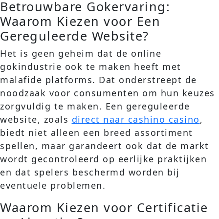
Betrouwbare Gokervaring:
Waarom Kiezen voor Een
Gereguleerde Website?
Het is geen geheim dat de online
gokindustrie ook te maken heeft met
malafide platforms. Dat onderstreept de
noodzaak voor consumenten om hun keuzes
zorgvuldig te maken. Een gereguleerde
website, zoals
direct naar cashino casino
,
biedt niet alleen een breed assortiment
spellen, maar garandeert ook dat de markt
wordt gecontroleerd op eerlijke praktijken
en dat spelers beschermd worden bij
eventuele problemen.
Waarom Kiezen voor Certificatie