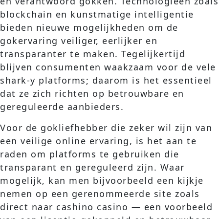
en verantwoord gokken. Technologieën zoals
blockchain en kunstmatige intelligentie
bieden nieuwe mogelijkheden om de
gokervaring veiliger, eerlijker en
transparanter te maken. Tegelijkertijd
blijven consumenten waakzaam voor de vele
shark-y platforms; daarom is het essentieel
dat ze zich richten op betrouwbare en
gereguleerde aanbieders.
Voor de gokliefhebber die zeker wil zijn van
een veilige online ervaring, is het aan te
raden om platforms te gebruiken die
transparant en gereguleerd zijn. Waar
mogelijk, kan men bijvoorbeeld een kijkje
nemen op een gerenommeerde site zoals
direct naar cashino casino — een voorbeeld