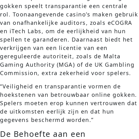
gokken speelt transparantie een centrale
rol. Toonaangevende casino’s maken gebruik
van onafhankelijke auditors, zoals eCOGRA
en iTech Labs, om de eerlijkheid van hun
spellen te garanderen. Daarnaast biedt het
verkrijgen van een licentie van een
gereguleerde autoriteit, zoals de Malta
Gaming Authority (MGA) of de UK Gambling
Commission, extra zekerheid voor spelers.
“Veiligheid en transparantie vormen de
hoekstenen van betrouwbaar online gokken.
Spelers moeten erop kunnen vertrouwen dat
de uitkomsten eerlijk zijn en dat hun
gegevens beschermd worden.”
De Behoefte aan een