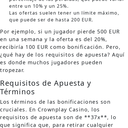
entre un 10% y un 25%.
Las ofertas suelen tener un límite máximo,
que puede ser de hasta 200 EUR.
Por ejemplo, si un jugador pierde 500 EUR
en una semana y la oferta es del 20%,
recibiría 100 EUR como bonificación. Pero,
¿qué hay de los requisitos de apuesta? Aquí
es donde muchos jugadores pueden
tropezar.
Requisitos de Apuesta y
Términos
Los términos de las bonificaciones son
cruciales. En Crownplay Casino, los
requisitos de apuesta son de **37x**, lo
que significa que, para retirar cualquier