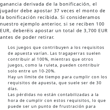
ganancia derivada de la bonificación, el
jugador debe apostar 37 veces el monto de
la bonificación recibida. Si consideramos
nuestro ejemplo anterior, si se reciben 100
EUR, deberéis apostar un total de 3,700 EUR
antes de poder retirar.
Los juegos que contribuyen a los requisitos
de apuesta varían. Las tragaperras suelen
contribuir al 100%, mientras que otros
juegos, como la ruleta, pueden contribuir
solo entre un 10-20%.
Hay un límite de tiempo para cumplir con los
requisitos de apuesta, que suele ser de 30
días.
Las pérdidas no están contabilizadas a la
hora de cumplir con estos requisitos, lo que
puede ser un punto de frustración para