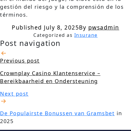
gestión del riesgo y la comprensión de los
términos.
Published
July 8, 2025
By
pwsadmin
Categorized as
Insurane
Post navigation
Previous post
Crownplay Casino Klantenservice –
Bereikbaarheid en Ondersteuning
Next post
De Populairste Bonussen van
Gramsbet
in
2025