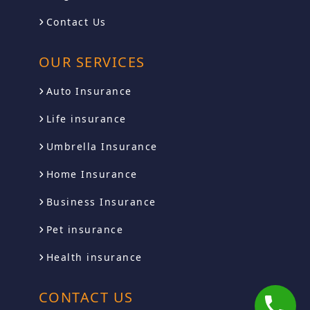
Contact Us
OUR SERVICES
Auto Insurance
Life insurance
Umbrella Insurance
Home Insurance
Business Insurance
Pet insurance
Health insurance
CONTACT US