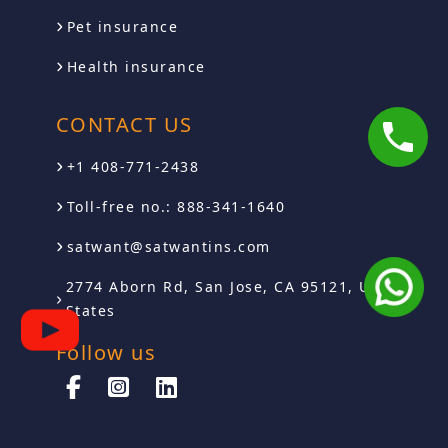
Pet insurance
Health insurance
CONTACT US
+1 408-771-2438
Toll-free no.: 888-341-1640
satwant@satwantins.com
2774 Aborn Rd, San Jose, CA 95121, United
States
Follow us