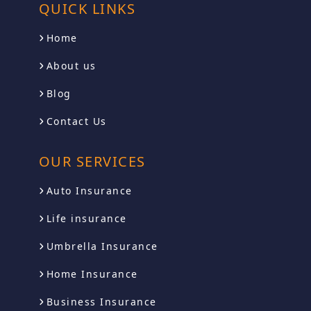
QUICK LINKS
Home
About us
Blog
Contact Us
OUR SERVICES
Auto Insurance
Life insurance
Umbrella Insurance
Home Insurance
Business Insurance