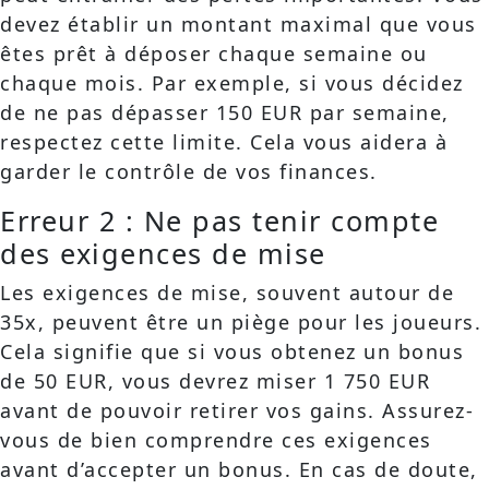
devez établir un montant maximal que vous
êtes prêt à déposer chaque semaine ou
chaque mois. Par exemple, si vous décidez
de ne pas dépasser 150 EUR par semaine,
respectez cette limite. Cela vous aidera à
garder le contrôle de vos finances.
Erreur 2 : Ne pas tenir compte
des exigences de mise
Les exigences de mise, souvent autour de
35x, peuvent être un piège pour les joueurs.
Cela signifie que si vous obtenez un bonus
de 50 EUR, vous devrez miser 1 750 EUR
avant de pouvoir retirer vos gains. Assurez-
vous de bien comprendre ces exigences
avant d’accepter un bonus. En cas de doute,