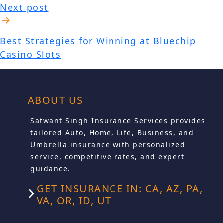
Next post
Best Strategies for Winning at Bluechip
Casino Slots
ABOUT US
Satwant Singh Insurance Services provides
tailored Auto, Home, Life, Business, and
Umbrella insurance with personalized
service, competitive rates, and expert
guidance.
GET INSURANCE IN: CA, AZ, PA,
VA, OR, ID, UT