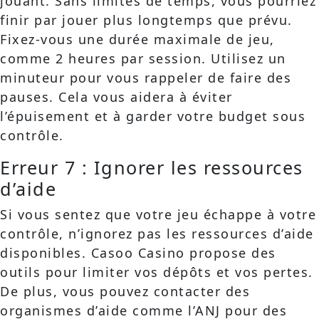
jouant. Sans limites de temps, vous pourriez
finir par jouer plus longtemps que prévu.
Fixez-vous une durée maximale de jeu,
comme 2 heures par session. Utilisez un
minuteur pour vous rappeler de faire des
pauses. Cela vous aidera à éviter
l’épuisement et à garder votre budget sous
contrôle.
Erreur 7 : Ignorer les ressources
d’aide
Si vous sentez que votre jeu échappe à votre
contrôle, n’ignorez pas les ressources d’aide
disponibles. Casoo Casino propose des
outils pour limiter vos dépôts et vos pertes.
De plus, vous pouvez contacter des
organismes d’aide comme l’ANJ pour des