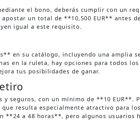
ediante el bono, deberás cumplir con un requ
 apostar un total de **10,500 EUR** antes de
yen igual a este requisito.
s** en su catálogo, incluyendo una amplia s
as en la ruleta, hay opciones para todos los
jora tus posibilidades de ganar.
etiro
s y seguros, con un mínimo de **10 EUR**. Pu
 que resulta especialmente atractivo para los
 en **24 a 48 horas**, pero algunos usuarios