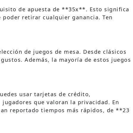
isito de apuesta de **35x**. Esto significa
 poder retirar cualquier ganancia. Ten
elección de juegos de mesa. Desde clásicos
 gustos. Además, la mayoría de estos juegos
edes usar tarjetas de crédito,
 jugadores que valoran la privacidad. En
 han reportado tiempos más rápidos, de **23