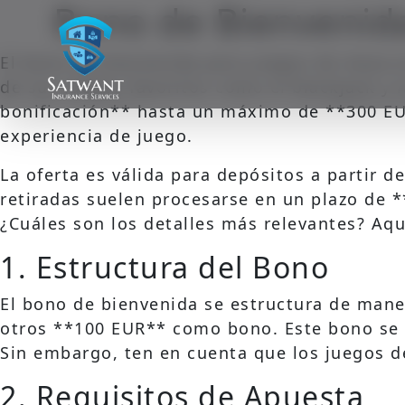
Bono de Bienvenida
El bono de bienvenida para juegos de mesa 
de sus juegos favoritos como el blackjack y 
bonificación** hasta un máximo de **300 EUR
experiencia de juego.
La oferta es válida para depósitos a partir 
retiradas suelen procesarse en un plazo de *
¿Cuáles son los detalles más relevantes? Aqu
1. Estructura del Bono
El bono de bienvenida se estructura de maner
otros **100 EUR** como bono. Este bono se 
Sin embargo, ten en cuenta que los juegos d
2. Requisitos de Apuesta