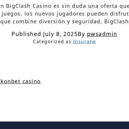
n BigClash Casino es sin duda una oferta que
juegos, los nuevos jugadores pueden disfrut
que combine diversión y seguridad, BigClash 
Published
July 8, 2025
By
pwsadmin
Categorized as
Insurane
nkonbet casino