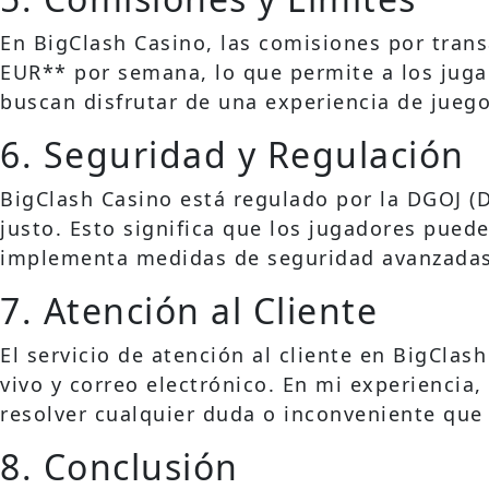
En BigClash Casino, las comisiones por trans
EUR** por semana, lo que permite a los juga
buscan disfrutar de una experiencia de jueg
6. Seguridad y Regulación
BigClash Casino está regulado por la DGOJ (D
justo. Esto significa que los jugadores pued
implementa medidas de seguridad avanzadas p
7. Atención al Cliente
El servicio de atención al cliente en BigClash
vivo y correo electrónico. En mi experiencia
resolver cualquier duda o inconveniente que 
8. Conclusión