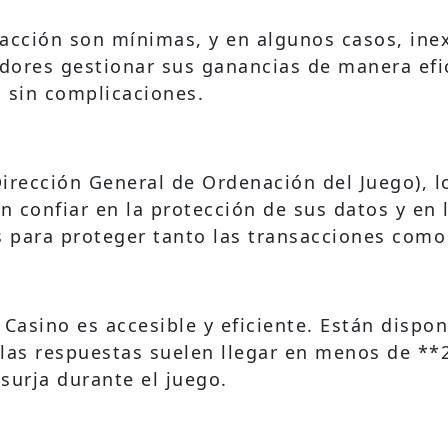
acción son mínimas, y en algunos casos, inex
dores gestionar sus ganancias de manera efi
o sin complicaciones.
irección General de Ordenación del Juego), l
en confiar en la protección de sus datos y en
ara proteger tanto las transacciones como l
 Casino es accesible y eficiente. Están dispon
, las respuestas suelen llegar en menos de *
surja durante el juego.