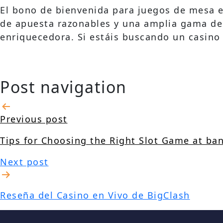
El bono de bienvenida para juegos de mesa e
de apuesta razonables y una amplia gama de 
enriquecedora. Si estáis buscando un casino 
Post navigation
Previous post
Tips for Choosing the Right Slot Game at ba
Next post
Reseña del Casino en Vivo de BigClash