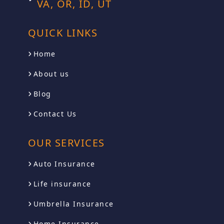
VA, OR, ID, UT
QUICK LINKS
Home
About us
Blog
Contact Us
OUR SERVICES
Auto Insurance
Life insurance
Umbrella Insurance
Home Insurance