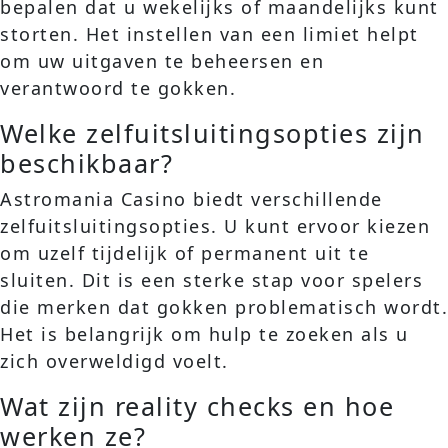
bepalen dat u wekelijks of maandelijks kunt
storten. Het instellen van een limiet helpt
om uw uitgaven te beheersen en
verantwoord te gokken.
Welke zelfuitsluitingsopties zijn
beschikbaar?
Astromania Casino biedt verschillende
zelfuitsluitingsopties. U kunt ervoor kiezen
om uzelf tijdelijk of permanent uit te
sluiten. Dit is een sterke stap voor spelers
die merken dat gokken problematisch wordt.
Het is belangrijk om hulp te zoeken als u
zich overweldigd voelt.
Wat zijn reality checks en hoe
werken ze?