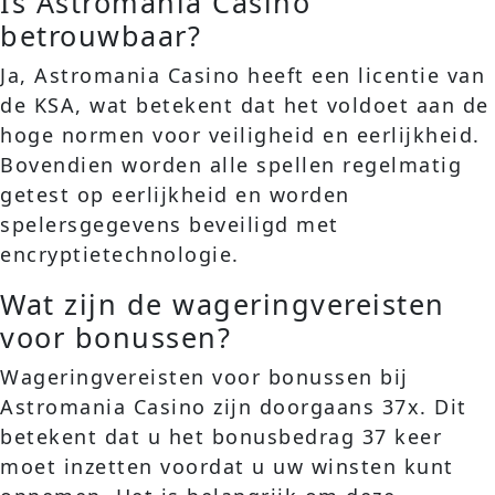
Is Astromania Casino
betrouwbaar?
Ja, Astromania Casino heeft een licentie van
de KSA, wat betekent dat het voldoet aan de
hoge normen voor veiligheid en eerlijkheid.
Bovendien worden alle spellen regelmatig
getest op eerlijkheid en worden
spelersgegevens beveiligd met
encryptietechnologie.
Wat zijn de wageringvereisten
voor bonussen?
Wageringvereisten voor bonussen bij
Astromania Casino zijn doorgaans 37x. Dit
betekent dat u het bonusbedrag 37 keer
moet inzetten voordat u uw winsten kunt